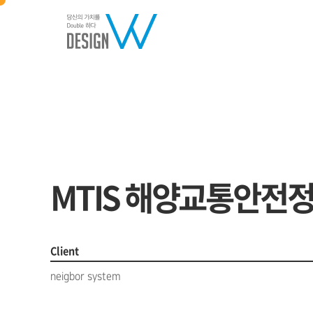
Editorial
MTIS 해양교통안전
Client
neigbor system