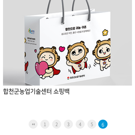
합천군농업기술센터 쇼핑백
1
2
3
4
5
6