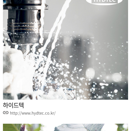
하이드텍
http://www.hydtec.co.kr/