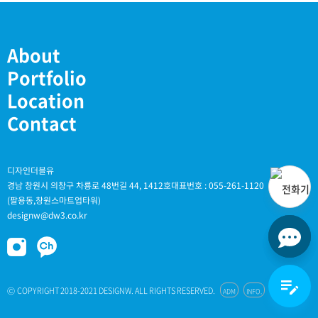
About
Portfolio
Location
Contact
디자인더블유
경남 창원시 의창구 차룡로 48번길 44, 1412호
대표번호 : 055-261-1120
(팔용동,창원스마트업타워)
designw@dw3.co.kr
채널
edit_note
copyright 2018-2021 designw. all rights reserved.
adm
info.
ⓒ