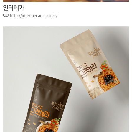
인터메카
http://intermecamc.co.kr/