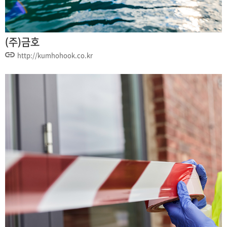
(주)금호
http://kumhohook.co.kr