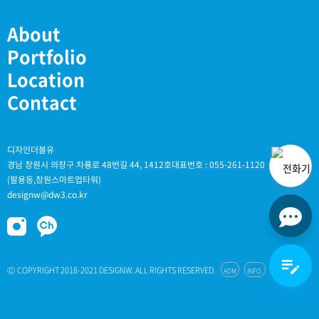
About
Portfolio
Location
Contact
디자인더블유
경남 창원시 의창구 차룡로 48번길 44, 1412호
대표번호 : 055-261-1120
(팔용동,창원스마트업타워)
designw@dw3.co.kr
채널
edit_note
copyright 2018-2021 designw. all rights reserved.
adm
info.
ⓒ