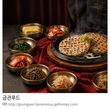
금관푸드
http://geumgwan.hpnamooya.gethompy.com/