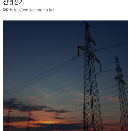
진영전기
http://jem-techno.co.kr/