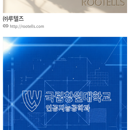
㈜루텔즈
http://rootells.com